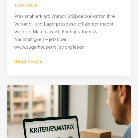
11.03.2026
Praxisnah erklärt: Warum Stülpdeckelkarton Ihre
Versand- und Lagerprozesse effizienter macht.
Vorteile, Materialwahl, Konfiguratoren &
Nachhaltigkeit – jetzt bei
www.sugarhousetrolley.org lesen.
Stülpdeckelkarton:
Read Post »
Praktisch
verpacken
für
Versand
und
Lager