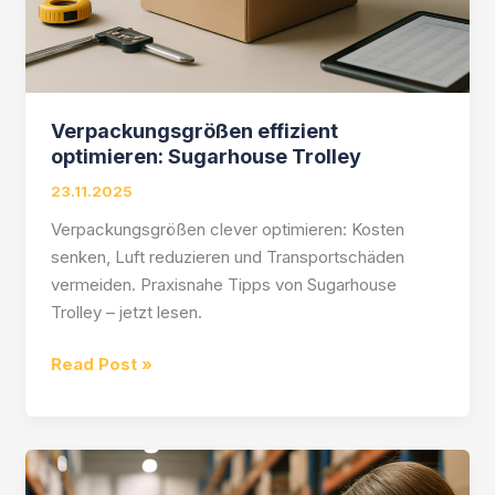
Verpackungsgrößen effizient
optimieren: Sugarhouse Trolley
23.11.2025
Verpackungsgrößen clever optimieren: Kosten
senken, Luft reduzieren und Transportschäden
vermeiden. Praxisnahe Tipps von Sugarhouse
Trolley – jetzt lesen.
Verpackungsgrößen
Read Post »
effizient
optimieren:
Sugarhouse
Trolley