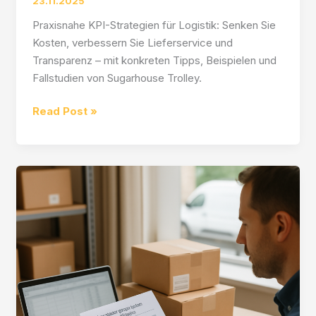
23.11.2025
Praxisnahe KPI-Strategien für Logistik: Senken Sie
Kosten, verbessern Sie Lieferservice und
Transparenz – mit konkreten Tipps, Beispielen und
Fallstudien von Sugarhouse Trolley.
Sugarhouse
Read Post »
Trolley:
Kennzahlen
zur
Logistikleistung
messen