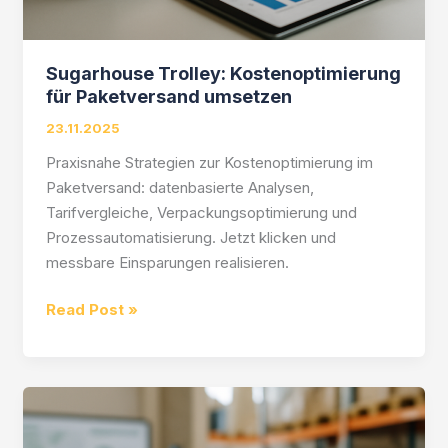
Sugarhouse Trolley: Kostenoptimierung
für Paketversand umsetzen
23.11.2025
Praxisnahe Strategien zur Kostenoptimierung im
Paketversand: datenbasierte Analysen,
Tarifvergleiche, Verpackungsoptimierung und
Prozessautomatisierung. Jetzt klicken und
messbare Einsparungen realisieren.
Sugarhouse
Read Post »
Trolley:
Kostenoptimierung
für
Paketversand
umsetzen