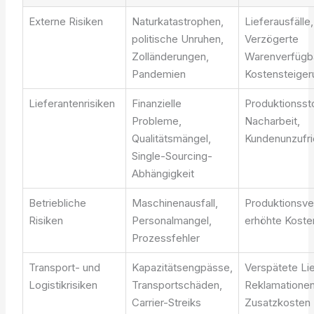
Externe Risiken
Naturkatastrophen,
Lieferausfälle,
politische Unruhen,
Verzögerte
Zolländerungen,
Warenverfügba
Pandemien
Kostensteige
Lieferantenrisiken
Finanzielle
Produktionsst
Probleme,
Nacharbeit,
Qualitätsmängel,
Kundenunzufri
Single-Sourcing-
Abhängigkeit
Betriebliche
Maschinenausfall,
Produktionsve
Risiken
Personalmangel,
erhöhte Koste
Prozessfehler
Transport- und
Kapazitätsengpässe,
Verspätete Li
Logistikrisiken
Transportschäden,
Reklamationen
Carrier-Streiks
Zusatzkosten